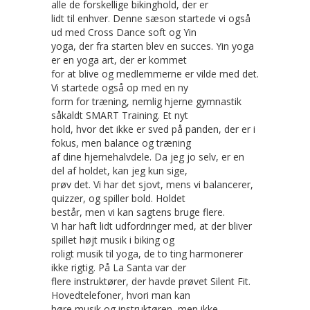
alle de forskellige bikinghold, der er
lidt til enhver. Denne sæson startede vi også
ud med Cross Dance soft og Yin
yoga, der fra starten blev en succes. Yin yoga
er en yoga art, der er kommet
for at blive og medlemmerne er vilde med det.
Vi startede også op med en ny
form for træning, nemlig hjerne gymnastik
såkaldt SMART Training. Et nyt
hold, hvor det ikke er sved på panden, der er i
fokus, men balance og træning
af dine hjernehalvdele. Da jeg jo selv, er en
del af holdet, kan jeg kun sige,
prøv det. Vi har det sjovt, mens vi balancerer,
quizzer, og spiller bold. Holdet
består, men vi kan sagtens bruge flere.
Vi har haft lidt udfordringer med, at der bliver
spillet højt musik i biking og
roligt musik til yoga, de to ting harmonerer
ikke rigtig. På La Santa var der
flere instruktører, der havde prøvet Silent Fit.
Hovedtelefoner, hvori man kan
høre musik og instruktøren, men ikke