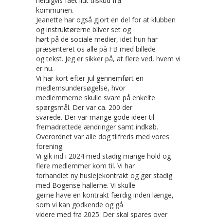
heldigvis fået lidt tilskud fra
kommunen.
Jeanette har også gjort en del for at klubben
og instruktørerne bliver set og
hørt på de sociale medier, idet hun har
præsenteret os alle på FB med billede
og tekst. Jeg er sikker på, at flere ved, hvem vi
er nu.
Vi har kort efter jul gennemført en
medlemsundersøgelse, hvor
medlemmerne skulle svare på enkelte
spørgsmål. Der var ca. 200 der
svarede. Der var mange gode ideer til
fremadrettede ændringer samt indkøb.
Overordnet var alle dog tilfreds med vores
forening.
Vi gik ind i 2024 med stadig mange hold og
flere medlemmer kom til. Vi har
forhandlet ny huslejekontrakt og gør stadig
med Bogense hallerne. Vi skulle
gerne have en kontrakt færdig inden længe,
som vi kan godkende og gå
videre med fra 2025. Der skal spares over