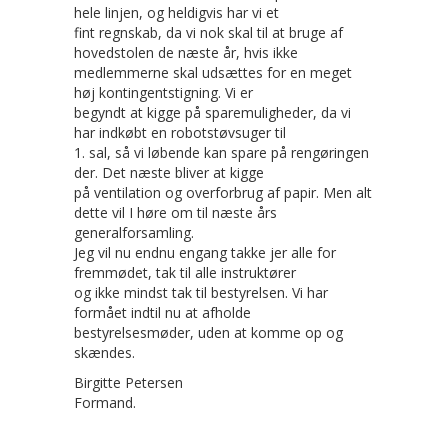
hele linjen, og heldigvis har vi et
fint regnskab, da vi nok skal til at bruge af
hovedstolen de næste år, hvis ikke
medlemmerne skal udsættes for en meget
høj kontingentstigning. Vi er
begyndt at kigge på sparemuligheder, da vi
har indkøbt en robotstøvsuger til
1. sal, så vi løbende kan spare på rengøringen
der. Det næste bliver at kigge
på ventilation og overforbrug af papir. Men alt
dette vil I høre om til næste års
generalforsamling.
Jeg vil nu endnu engang takke jer alle for
fremmødet, tak til alle instruktører
og ikke mindst tak til bestyrelsen. Vi har
formået indtil nu at afholde
bestyrelsesmøder, uden at komme op og
skændes.
Birgitte Petersen
Formand.