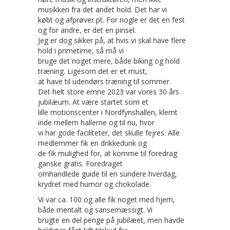
musikken fra det andet hold. Det har vi
købt og afprøver pt. For nogle er det en fest
og for andre, er det en pinsel.
Jeg er dog sikker på, at hvis vi skal have flere
hold i primetime, så må vi
bruge det noget mere, både biking og hold
træning. Ligesom det er et must,
at have til udendørs træning til sommer.
Det helt store emne 2023 var vores 30 års
jubilæum. At være startet som et
lille motionscenter i Nordfynshallen, klemt
inde mellem hallerne og til nu, hvor
vi har gode faciliteter, det skulle fejres. Alle
medlemmer fik en drikkedunk og
de fik mulighed for, at komme til foredrag
ganske gratis. Foredraget
omhandlede guide til en sundere hverdag,
krydret med humor og chokolade.
Vi var ca. 100 og alle fik noget med hjem,
både mentalt og sansemæssigt. Vi
brugte en del penge på jubilæet, men havde