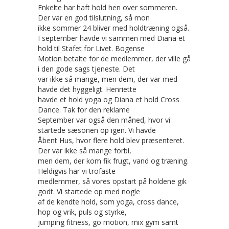
Enkelte har haft hold hen over sommeren.
Der var en god tilslutning, så mon
ikke sommer 24 bliver med holdtræning også.
I september havde vi sammen med Diana et
hold til Stafet for Livet. Bogense
Motion betalte for de medlemmer, der ville gå
i den gode sags tjeneste. Det
var ikke så mange, men dem, der var med
havde det hyggeligt. Henriette
havde et hold yoga og Diana et hold Cross
Dance. Tak for den reklame
September var også den måned, hvor vi
startede sæsonen op igen. Vi havde
Åbent Hus, hvor flere hold blev præsenteret.
Der var ikke så mange forbi,
men dem, der kom fik frugt, vand og træning.
Heldigvis har vi trofaste
medlemmer, så vores opstart på holdene gik
godt. Vi startede op med nogle
af de kendte hold, som yoga, cross dance,
hop og vrik, puls og styrke,
jumping fitness, go motion, mix gym samt