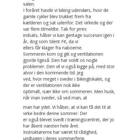
salen.
I foråret havde vi biking udendørs, hvor de
gamle cykler blev trukket frem fra
kælderen og sat udenfor. Det virkede og der
var flere tilmeldte. Tak for jeres
indsats, håber vi kan gentage succesen igen i
år, dog som Silent Fit, da vi
ellers får klager fra naboerne.
Sommeren kom og gik og ventilationen
gjorde ligeså. Den har voldt os nogle
problemer. Den vil vi også kigge på, med stor
alvor i den kommende tid. Jeg
ved, hvor meget i sveder i Bikinglokalet, og
der er ventilationen nok ikke
optimalt, især ikke om sommeren. Men husk,
når man sveder, så ved man, at
man har ydet. Vi håber, at vi kan få det til at
virke bedre denne sommer. Der
er også blevet svedt i træningscentret, der jo
har åbent næsten hele året.
Instruktørerne har været til rådighed,
undtagen i deres sommerferie.