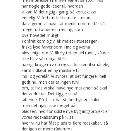
men interessen har ikke været så stor. Hvis I
har nogle gode ideer til, hvordan
vi kan få det rigtig i gang, så kontakt os
endelig. Vi fortsætter i næste sæson,
da vi gerne vil have, at medlemmerne får så
meget ud af deres træning, som
overhovedet muligt.
Foråret kom og vi fik malet i stueetagen,
friske lyse farver som Tina og Mona
blev enige om. Vi fik flyttet en del rundt, så der
ikke blev så trangt. Vi fik
hængt kroge m.v op og sat kasser til smådele,
samt indkøbt en ny maskine til
ind- og ydrelår. Vi syntes, at det fungerer helt
godt nu, men der er ingen tvivl
om, at hvis vi skal have nye maskiner, så skal
der andre ud. Det kigger vi på
løbende. På 1. sal har vi fået hylder i salen,
men det hjalp ikke meget på
pladsen, hvorfor sidste nye bygningsprojekt er
vores redskabsrum på 1. sal,
hvor vi nu har fået plads til flere redskaber, så
der igen er mere råderum i