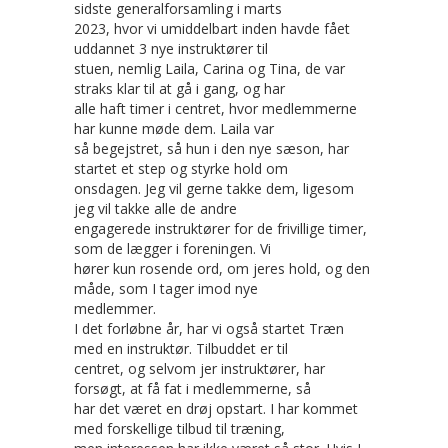
sidste generalforsamling i marts
2023, hvor vi umiddelbart inden havde fået
uddannet 3 nye instruktører til
stuen, nemlig Laila, Carina og Tina, de var
straks klar til at gå i gang, og har
alle haft timer i centret, hvor medlemmerne
har kunne møde dem. Laila var
så begejstret, så hun i den nye sæson, har
startet et step og styrke hold om
onsdagen. Jeg vil gerne takke dem, ligesom
jeg vil takke alle de andre
engagerede instruktører for de frivillige timer,
som de lægger i foreningen. Vi
hører kun rosende ord, om jeres hold, og den
måde, som I tager imod nye
medlemmer.
I det forløbne år, har vi også startet Træn
med en instruktør. Tilbuddet er til
centret, og selvom jer instruktører, har
forsøgt, at få fat i medlemmerne, så
har det været en drøj opstart. I har kommet
med forskellige tilbud til træning,