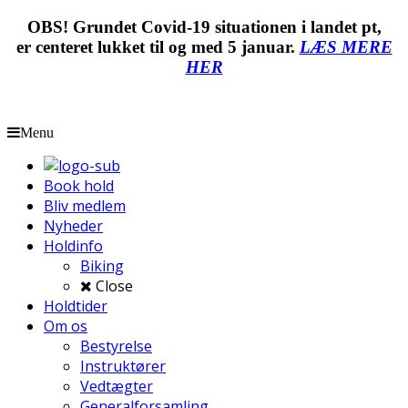
OBS! Grundet Covid-19 situationen i landet pt,
er centeret lukket til og med 5 januar.
LÆS MERE
HER
Menu
Book hold
Bliv medlem
Nyheder
Holdinfo
Biking
Close
Holdtider
Om os
Bestyrelse
Instruktører
Vedtægter
Generalforsamling