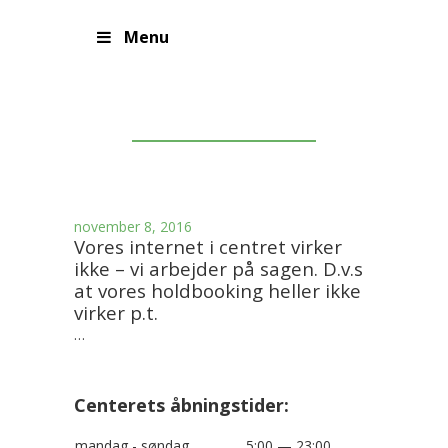
Menu
Internet 8/11
november 8, 2016
Vores internet i centret virker
ikke – vi arbejder på sagen. D.v.s
at vores holdbooking heller ikke
virker p.t.
…
Centerets åbningstider:
mandag - søndag
5:00 — 23:00