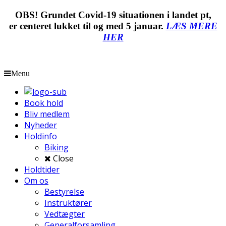
OBS! Grundet Covid-19 situationen i landet pt,
er centeret lukket til og med 5 januar.
LÆS MERE
HER
Menu
Book hold
Bliv medlem
Nyheder
Holdinfo
Biking
Close
Holdtider
Om os
Bestyrelse
Instruktører
Vedtægter
Generalforsamling