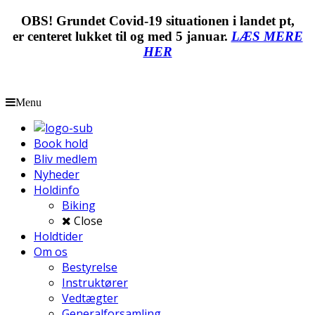
OBS! Grundet Covid-19 situationen i landet pt,
er centeret lukket til og med 5 januar.
LÆS MERE
HER
Menu
Book hold
Bliv medlem
Nyheder
Holdinfo
Biking
Close
Holdtider
Om os
Bestyrelse
Instruktører
Vedtægter
Generalforsamling