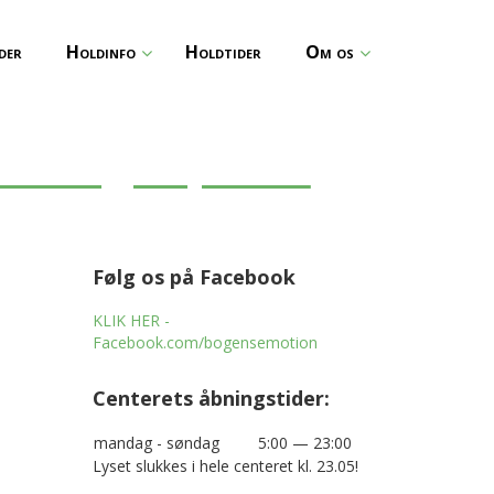
der
Holdinfo
Holdtider
Om os
 32 og 33, 2025
Følg os på Facebook
KLIK HER -
Facebook.com/bogensemotion
Centerets åbningstider:
mandag - søndag
5:00 — 23:00
Lyset slukkes i hele centeret kl. 23.05!