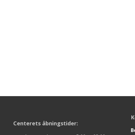
K
Centerets åbningstider:
B