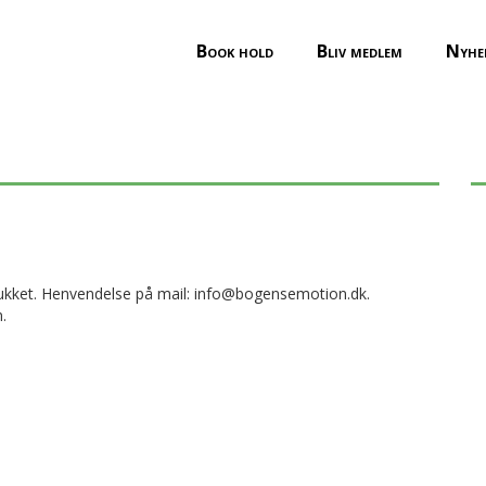
Book hold
Bliv medlem
Nyhe
en er ferielukket i uge
elukket. Henvendelse på mail: info@bogensemotion.dk.
.