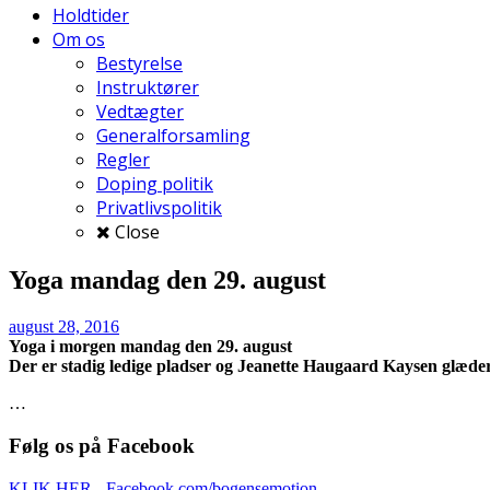
Holdtider
Om os
Bestyrelse
Instruktører
Vedtægter
Generalforsamling
Regler
Doping politik
Privatlivspolitik
Close
Yoga mandag den 29. august
august 28, 2016
Yoga i morgen mandag den 29. august
Der er stadig ledige pladser og Jeanette Haugaard Kaysen glæder 
…
Følg os på Facebook
KLIK HER - Facebook.com/bogensemotion